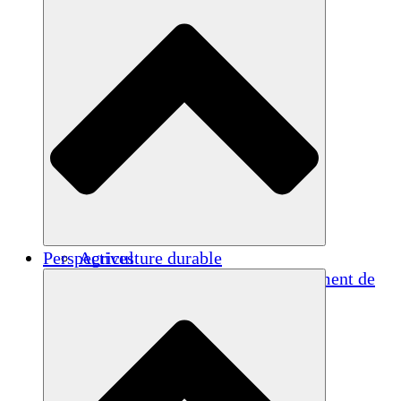
Perspectives
Agriculture durable
Rétablissement après un tremblement de
terre
Eau propre
Autonomisation des femmes
Jeunes et étudiants
Préservation et dialogue culturels