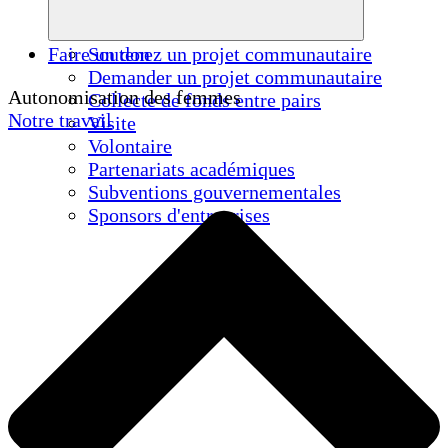
Faire un don
Soutenez un projet communautaire
Demander un projet communautaire
Autonomisation des femmes
Collecte de fonds entre pairs
Notre travail
Visite
Volontaire
Partenariats académiques
Subventions gouvernementales
Sponsors d'entreprises