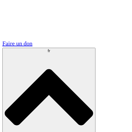
Visite
Volontaire
Partenariats académiques
Subventions gouvernementales
Sponsors d'entreprises
Faire un don
fr