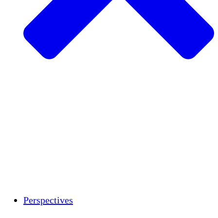
Agriculture durable
Rétablissement après un tremblement de
terre
Eau propre
Autonomisation des femmes
Jeunes et étudiants
Préservation et dialogue culturels
Renforcement
Crédits carbone
Perspectives