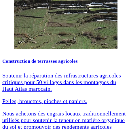
Construction de terrasses agricoles
Soutenir la réparation des infrastructures agricoles
critiques pour 50 villages dans les montagnes du
Haut Atlas marocain.
Pelles, brouettes, pioches et paniers.
Nous achetons des engrais locaux traditionnellement
utilisés pour soutenir la teneur en matière organique
du sol et promouvoir des rendements agricoles