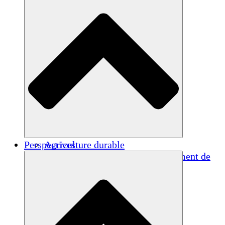
Perspectives
Agriculture durable
Rétablissement après un tremblement de
terre
Eau propre
Autonomisation des femmes
Jeunes et étudiants
Préservation et dialogue culturels