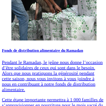
Fonds de distribution alimentaire du Ramadan
Pendant le Ramadan, le jeûne nous donne l’occasion
d’être solidaires de ceux qui sont dans le besoin.
Alors que nous pratiquons la générosité pendant
cette saison, nous vous invitons à vous joindre à
nous en contribuant à notre fonds de distribution
alimentaire.
Cette étape importante permettra à 1 000 familles de
s’approvisionner en nourriture pour le mois sacré du