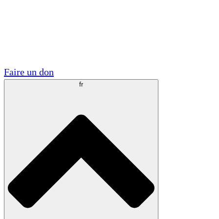
Visite
Volontaire
Partenariats académiques
Subventions gouvernementales
Sponsors d'entreprises
Faire un don
fr