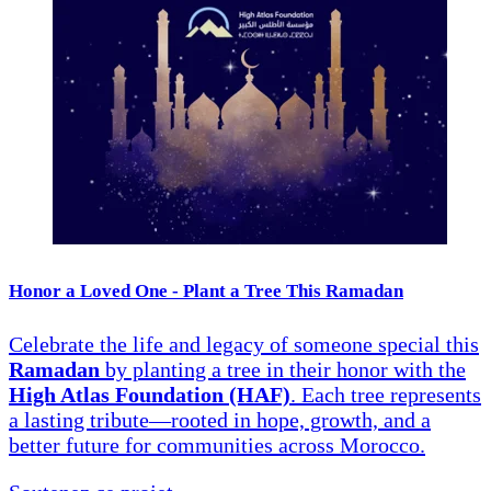
Honor a Loved One - Plant a Tree This Ramadan
Celebrate the life and legacy of someone special this
Ramadan
by planting a tree in their honor with the
High Atlas Foundation (HAF)
. Each tree represents
a lasting tribute—rooted in hope, growth, and a
better future for communities across Morocco.