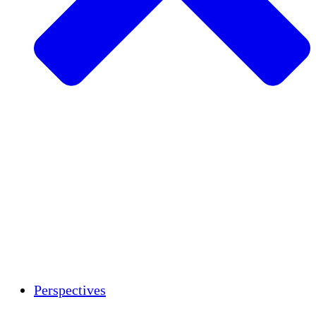
Agriculture durable
Rétablissement après un tremblement de
terre
Eau propre
Autonomisation des femmes
Jeunes et étudiants
Préservation et dialogue culturels
Renforcement
Crédits carbone
Perspectives