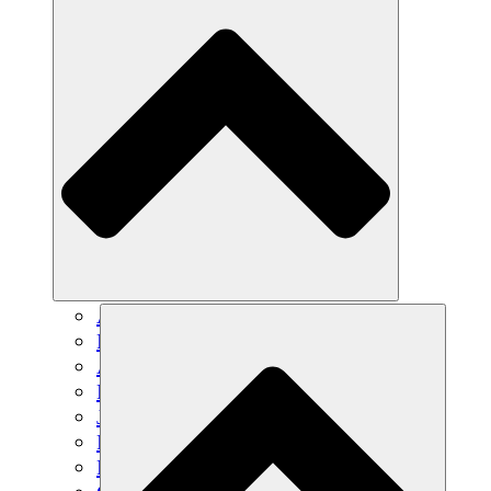
Agricultura sostenible
Recuperación de terremotos
Agua limpia
Empoderamiento de la mujer
Jóvenes y estudiantes
Preservación cultural y diálogo
Desarrollo de capacidades