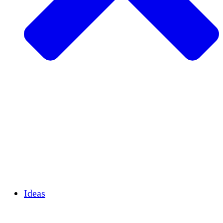
Agricultura sostenible
Recuperación de terremotos
Agua limpia
Empoderamiento de la mujer
Jóvenes y estudiantes
Preservación cultural y diálogo
Desarrollo de capacidades
Créditos de carbono
Ideas