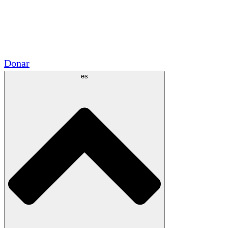
Voluntario
Alianzas Académicas
Subvenciones del Gobierno
Patrocinios Corporativos
Donar
es